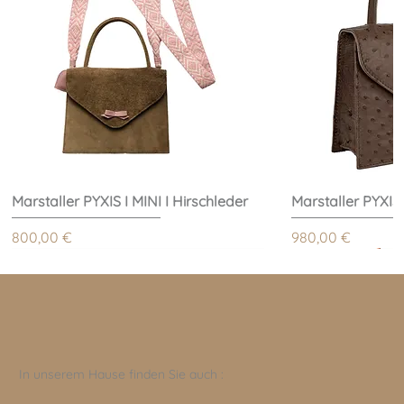
Marstaller PYXIS I MINI I Hirschleder
Marstaller PYXIS
Preis
Preis
800,00 €
980,00 €
In unserem Hause finden Sie auch :