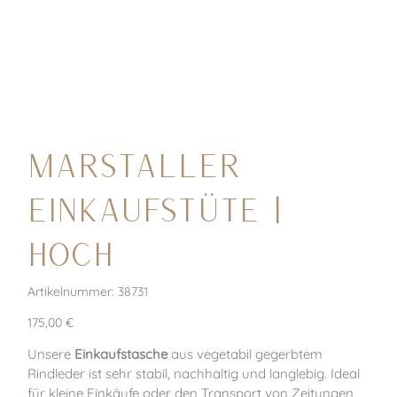
Marstaller
EINKAUFSTÜTE |
HOCH
Artikelnummer:
Artikelnummer:
38731
38731
Preis
175,00 €
Unsere
Einkaufstasche
aus vegetabil gegerbtem
Rindleder ist sehr stabil, nachhaltig und langlebig. Ideal
für kleine Einkäufe oder den Transport von Zeitungen