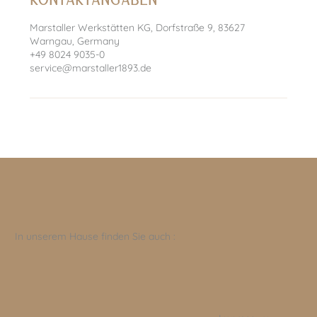
Marstaller Werkstätten KG, Dorfstraße 9, 83627
Warngau, Germany
+49 8024 9035-0
service@marstaller1893.de
In unserem Hause finden Sie auch :
S
U
SANNA