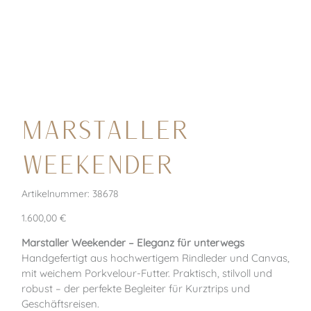
Marstaller
WEEKENDER
Artikelnummer:
Artikelnummer:
38678
38678
Preis
1.600,00 €
Marstaller Weekender – Eleganz für unterwegs
Handgefertigt aus hochwertigem Rindleder und Canvas,
mit weichem Porkvelour-Futter. Praktisch, stilvoll und
robust – der perfekte Begleiter für Kurztrips und
Geschäftsreisen.