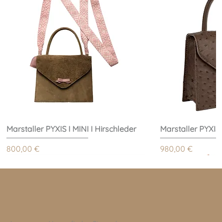
Marstaller PYXIS I MINI I Hirschleder
Marstaller PYXIS
Preis
Preis
800,00 €
980,00 €